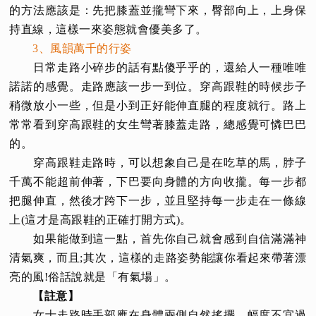
的方法應該是：先把膝蓋並攏彎下來，臀部向上，上身保
持直線，這樣一來姿態就會優美多了。
3、風韻萬千的行姿
日常走路小碎步的話有點傻乎乎的，還給人一種唯唯
諾諾的感覺。走路應該一步一到位。穿高跟鞋的時候步子
稍微放小一些，但是小到正好能伸直腿的程度就行。路上
常常看到穿高跟鞋的女生彎著膝蓋走路，總感覺可憐巴巴
的。
穿高跟鞋走路時，可以想象自己是在吃草的馬，脖子
千萬不能超前伸著，下巴要向身體的方向收攏。每一步都
把腿伸直，然後才跨下一步，並且堅持每一步走在一條線
上(這才是高跟鞋的正確打開方式)。
如果能做到這一點，首先你自己就會感到自信滿滿神
清氣爽，而且;其次，這樣的走路姿勢能讓你看起來帶著漂
亮的風!俗話說就是「有氣場」。
【註意】
女士走路時手部應在身體兩側自然搖擺，幅度不宜過