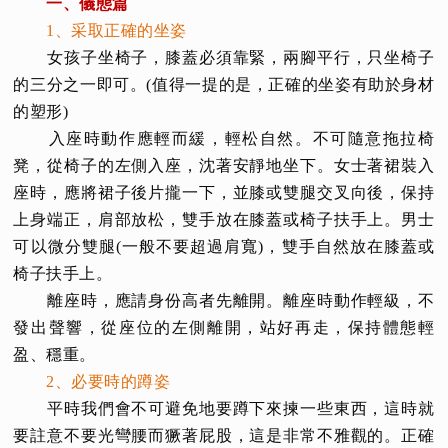
一、儀態篇
1、采取正確的坐姿
女孩子坐椅子，膝蓋必須靠緊，兩腳平行，只坐椅子
的三分之一即可。(值得一提的是，正確的坐姿有助於身材
的塑形)
入座時動作應輕而緩，輕松自然。不可隨意拖拉椅
凳，從椅子的左側入座，沈著安靜地坐下。女士著裙裝入
座時，應將裙子後片攏一下，並膝或雙腿交叉向後，保持
上身端正，肩部放松，雙手放在膝蓋或椅子扶手上。男士
可以微分雙腿(一般不要超過肩寬)，雙手自然放在膝蓋或
椅子扶手上。
離座時，應請身份高者先離開。離座時動作輕級，不
發出聲響，從座位的左側離開，站好再走，保持體態輕
盈、穩重。
2、必要時的蹲姿
平時我們會不可避免地要蹲下來揀一些東西，這時就
要註意不要光彎腰而獗著屁股，這是非常不雅觀的。正確