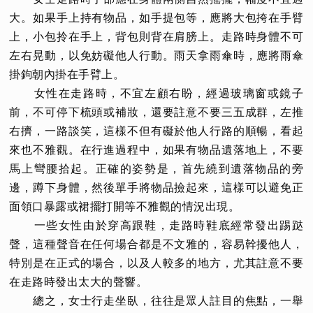
大。如果手上持有物品，如手提包等，應將大包挎在手臂
上，小包拎在手上，背包則背在肩膀上。走路時身體不可
左右晃動，以免妨礙他人行動。雨天拿雨傘時，應將雨傘
掛鉤朝內掛在手臂上。
女性在走路時，不宜左顧右盼，經過玻璃窗或鏡子
前，不可停下梳頭或補妝，還要註意不要三五成群，左推
右擠，一路談笑，這樣不但有礙於他人行路的順暢，看起
來也不雅觀。在行進過程中，如果有物品遺落地上，不要
馬上彎腰拾起。正確的姿勢是，首先繞到遺落物品的旁
邊，蹲下身體，然後單手將物品撿起來，這樣可以避免正
面領口暴露或裙擺打開等不雅觀的情況出現。
一些女性由於穿高跟鞋，走路時鞋底經常發出踢跶
聲，這種聲音在任何場合都是不文雅的，容易幹擾他人，
特別是在正式的場合，以及人較多的地方，尤其註意不要
在走路時發出太大的聲響。
總之，女士行走坐臥，往往是眾人註目的焦點，一舉